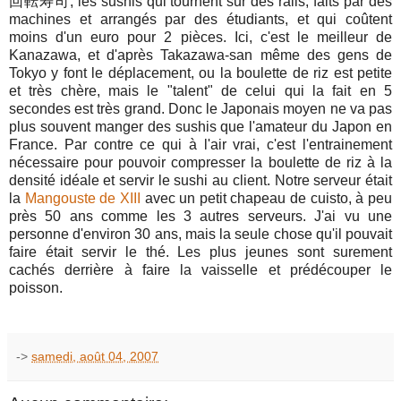
回転寿司, les sushis qui tournent sur des rails, faits par des
machines et arrangés par des étudiants, et qui coûtent
moins d'un euro pour 2 pièces. Ici, c'est le meilleur de
Kanazawa, et d'après Takazawa-san même des gens de
Tokyo y font le déplacement, ou la boulette de riz est petite
et très chère, mais le "talent" de celui qui la fait en 5
secondes est très grand. Donc le Japonais moyen ne va pas
plus souvent manger des sushis que l'amateur du Japon en
France. Par contre ce qui à l'air vrai, c'est l'entrainement
nécessaire pour pouvoir compresser la boulette de riz à la
densité idéale et servir le sushi au client. Notre serveur était
la
Mangouste de XIII
avec un petit chapeau de cuisto, à peu
près 50 ans comme les 3 autres serveurs. J'ai vu une
personne d'environ 30 ans, mais la seule chose qu'il pouvait
faire était servir le thé. Les plus jeunes sont surement
cachés derrière à faire la vaisselle et prédécouper le
poisson.
->
samedi, août 04, 2007