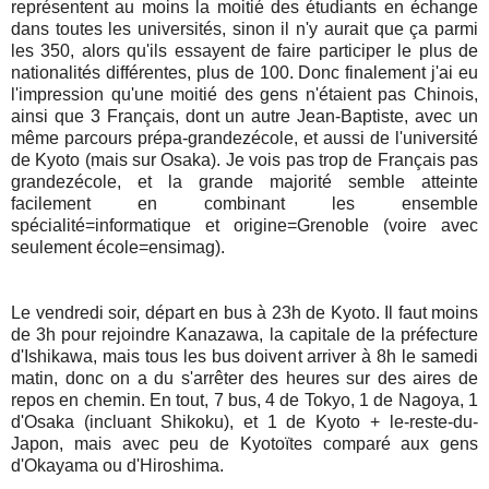
représentent au moins la moitié des étudiants en échange
dans toutes les universités, sinon il n'y aurait que ça parmi
les 350, alors qu'ils essayent de faire participer le plus de
nationalités différentes, plus de 100. Donc finalement j'ai eu
l'impression qu'une moitié des gens n'étaient pas Chinois,
ainsi que 3 Français, dont un autre Jean-Baptiste, avec un
même parcours prépa-grandezécole, et aussi de l'université
de Kyoto (mais sur Osaka). Je vois pas trop de Français pas
grandezécole, et la grande majorité semble atteinte
facilement en combinant les ensemble
spécialité=informatique et origine=Grenoble (voire avec
seulement école=ensimag).
Le vendredi soir, départ en bus à 23h de Kyoto. Il faut moins
de 3h pour rejoindre Kanazawa, la capitale de la préfecture
d'Ishikawa, mais tous les bus doivent arriver à 8h le samedi
matin, donc on a du s'arrêter des heures sur des aires de
repos en chemin. En tout, 7 bus, 4 de Tokyo, 1 de Nagoya, 1
d'Osaka (incluant Shikoku), et 1 de Kyoto + le-reste-du-
Japon, mais avec peu de Kyotoïtes comparé aux gens
d'Okayama ou d'Hiroshima.