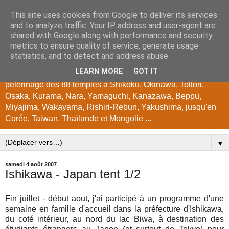
This site uses cookies from Google to deliver its services
japon
and to analyze traffic. Your IP address and user-agent are
shared with Google along with performance and security
metrics to ensure quality of service, generate usage
Encyclopédie photographique du Japon. Photos de Kyoto,
statistics, and to detect and address abuse.
temples, jardins, festivals, instants japonais, couleurs
LEARN MORE
GOT IT
d'automne, cerisiers, tours en vélo à Hokkaido, Biwako, Gifu,
pèlerinage des 88 temples à Shikoku, Okinawa, Tottori,
Osaka, Kurama, Nara, Yamaguchi, Kanazawa, Beppu,
Miyajima, Wakayama, Rishiri-Rebun, Yakushima, jusqu'en
Corée, Taiwan, Thaïlande et Mongolie ...
▼
samedi 4 août 2007
Ishikawa - Japan tent 1/2
Fin juillet - début aout, j'ai participé à un programme d'une
semaine en famille d'accueil dans la préfecture d'Ishikawa,
du coté intérieur, au nord du lac Biwa, à destination des