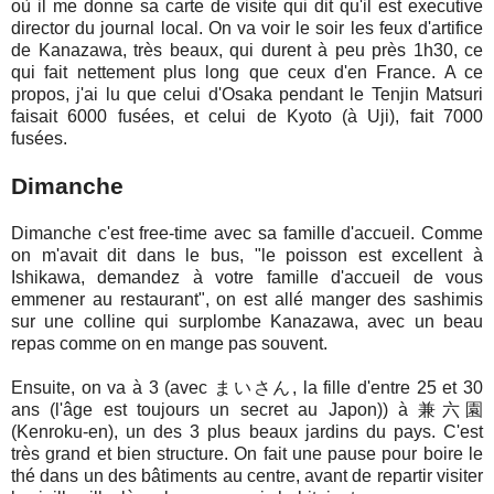
où il me donne sa carte de visite qui dit qu'il est executive
director du journal local. On va voir le soir les feux d'artifice
de Kanazawa, très beaux, qui durent à peu près 1h30, ce
qui fait nettement plus long que ceux d'en France. A ce
propos, j'ai lu que celui d'Osaka pendant le Tenjin Matsuri
faisait 6000 fusées, et celui de Kyoto (à Uji), fait 7000
fusées.
Dimanche
Dimanche c'est free-time avec sa famille d'accueil. Comme
on m'avait dit dans le bus, "le poisson est excellent à
Ishikawa, demandez à votre famille d'accueil de vous
emmener au restaurant", on est allé manger des sashimis
sur une colline qui surplombe Kanazawa, avec un beau
repas comme on en mange pas souvent.
Ensuite, on va à 3 (avec まいさん, la fille d'entre 25 et 30
ans (l'âge est toujours un secret au Japon)) à 兼六園
(Kenroku-en), un des 3 plus beaux jardins du pays. C'est
très grand et bien structure. On fait une pause pour boire le
thé dans un des bâtiments au centre, avant de repartir visiter