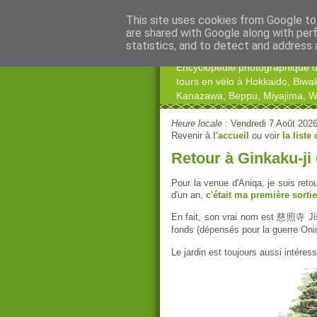
This site uses cookies from Google to 
are shared with Google along with per
statistics, and to detect and address 
Encyclopédie photographique du 
tours en vélo à Hokkaido, Biwa
Kanazawa, Beppu, Miyajima, Wa
Heure locale
: Vendredi 7 Août 202
Revenir à
l'accueil
ou voir
la liste
Retour à Ginkaku-ji
Pour la venue d'Aniqa, je suis reto
d'un an,
c'était ma première sorti
En fait, son vrai nom est 慈照寺 Jisho-
fonds (dépensés pour la guerre Onin
Le jardin est toujours aussi intéress