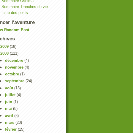
Sommaire Oshima
Sommaire Tranches de vie
Liste des posts
ncer l'aventure
ew Random Post
chives
►
2009
(19)
▼
2008
(111)
►
décembre
(4)
►
novembre
(4)
►
octobre
(1)
►
septembre
(24)
►
août
(13)
►
juillet
(4)
►
juin
(1)
►
mai
(8)
►
avril
(8)
►
mars
(20)
►
février
(15)