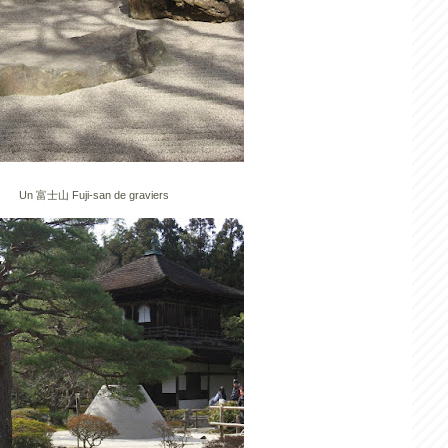
Un 富士山 Fuji-san de graviers