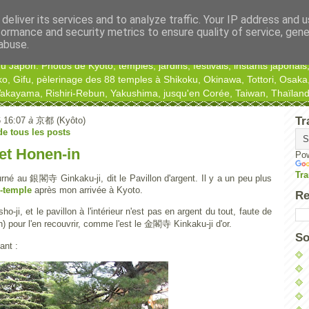
deliver its services and to analyze traffic. Your IP address and 
formance and security metrics to ensure quality of service, gen
abuse.
Japon. Photos de Kyoto, temples, jardins, festivals, instants japonais,
ko, Gifu, pèlerinage des 88 temples à Shikoku, Okinawa, Tottori, Osa
kayama, Rishiri-Rebun, Yakushima, jusqu'en Corée, Taiwan, Thaïlande
Tr
6 16:07
à
京都 (Kyôto)
 de tous les posts
 et Honen-in
Po
Tra
urné au 銀閣寺 Ginkaku-ji, dit le Pavillon d'argent. Il y a un peu plus
e-temple
après mon arrivée à Kyoto.
Re
ji, et le pavillon à l'intérieur n'est pas en argent du tout, faute de
) pour l'en recouvrir, comme l'est le 金閣寺 Kinkaku-ji d'or.
So
ant :