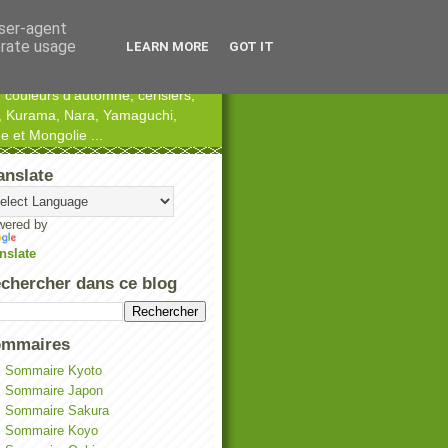
user-agent
erate usage
LEARN MORE
GOT IT
 couleurs d'automne, cerisiers,
ka, Kurama, Nara, Yamaguchi,
 et Mongolie ...
anslate
wered by
nslate
chercher dans ce blog
mmaires
Sommaire Kyoto
Sommaire Japon
Sommaire Sakura
Sommaire Koyo