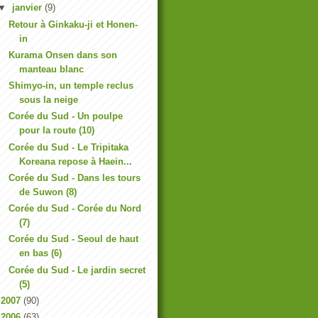
▼
janvier
(9)
Retour à Ginkaku-ji et Honen-
in
Kurama Onsen dans son
manteau blanc
Shimyo-in, un temple reclus
sous la neige
Corée du Sud - Un poulpe
pour la route (10)
Corée du Sud - Le Tripitaka
Koreana repose à Haein...
Corée du Sud - Dans les tours
de Suwon (8)
Corée du Sud - Corée du Nord
(7)
Corée du Sud - Seoul de haut
en bas (6)
Corée du Sud - Le jardin secret
(5)
►
2007
(90)
►
2006
(63)