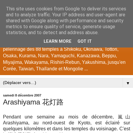
This site uses cookies from Google to deliver its services
japon
and to analyze traffic. Your IP address and user-agent are
shared with Google along with performance and security
metrics to ensure quality of service, generate usage
Encyclopédie photographique du Japon. Photos de Kyoto,
statistics, and to detect and address abuse.
temples, jardins, festivals, instants japonais, couleurs
LEARN MORE
GOT IT
d'automne, cerisiers, tours en vélo à Hokkaido, Biwako, Gifu,
pèlerinage des 88 temples à Shikoku, Okinawa, Tottori,
Osaka, Kurama, Nara, Yamaguchi, Kanazawa, Beppu,
Miyajima, Wakayama, Rishiri-Rebun, Yakushima, jusqu'en
Corée, Taiwan, Thaïlande et Mongolie ...
▼
samedi 8 décembre 2007
Arashiyama 花灯路
Pendant une semaine au mois de décembre, 嵐山
Arashiyama, au nord-ouest de Kyoto, est éclairé sur
quelques kilomètres et dans les temples du voisinage. C'est