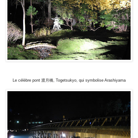
Le célèbre pont 渡月橋, Togetsukyo, qui symbolise Arashiyama