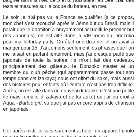
baigner dans la mer. Le 5 et 6, j'assisterai au Sea trial, des
tests et mesures sur la coque du bateau, en mer.
Le soir, je n'ai pas vu
la France
se qualifier (à ce propos,
mon chef s'est recouché après le 3ème but du Brésil, mais il
parait que le dormitori a bruyamment accueilli le premier but
des Japonais), on est allé dans
la VIP
room du Donzoko
pour ma birthday party. On était une dizaine, et on avait à
manger pour 15. J'ai compris seulement les phrases que l'on
me faisait en parlant lentement, mais j'ai presque parlé que
japonais de toute la soirée. Ils m'ont fait des cadeaux,
principalement des gâteaux, le Donzoko master et un
membre du club pêche (qui apparemment passe tout son
temps dans cet izakaya) nous ont offert du sake, mais aussi
des histoires pour enfants où l'écriture n'est pas trop difficile.
Après, on est allé dans un nouveau karaoke (c'est une petite
île mais remplie d'izakaya et de karaoke) ou j'ai eu droit à
Aqua -
Barbie girl
, vu que j'ai pas encore appris de chanson
en japonais.
Cet après-midi, je vais surement acheter un appareil photo
pour enfin mettre en ligne les trucs marrants d'ici.