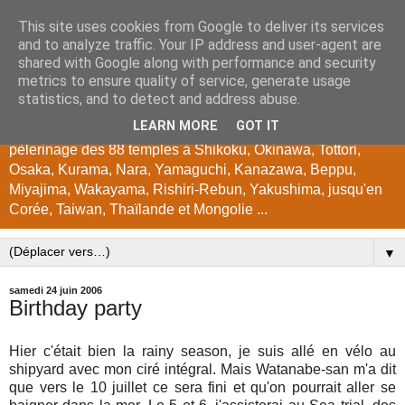
This site uses cookies from Google to deliver its services
japon
and to analyze traffic. Your IP address and user-agent are
shared with Google along with performance and security
metrics to ensure quality of service, generate usage
Encyclopédie photographique du Japon. Photos de Kyoto,
statistics, and to detect and address abuse.
temples, jardins, festivals, instants japonais, couleurs
LEARN MORE
GOT IT
d'automne, cerisiers, tours en vélo à Hokkaido, Biwako, Gifu,
pèlerinage des 88 temples à Shikoku, Okinawa, Tottori,
Osaka, Kurama, Nara, Yamaguchi, Kanazawa, Beppu,
Miyajima, Wakayama, Rishiri-Rebun, Yakushima, jusqu'en
Corée, Taiwan, Thaïlande et Mongolie ...
▼
samedi 24 juin 2006
Birthday party
Hier c'était bien la rainy season, je suis allé en vélo au
shipyard avec mon ciré intégral. Mais Watanabe-san m'a dit
que vers le 10 juillet ce sera fini et qu'on pourrait aller se