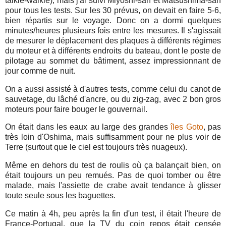
talkie-walkie), mais j'ai suivi Miyoshi-san et Matsushima-san
pour tous les tests. Sur les 30 prévus, on devait en faire 5-6,
bien répartis sur le voyage. Donc on a dormi quelques
minutes/heures plusieurs fois entre les mesures. Il s'agissait
de mesurer le déplacement des plaques à différents régimes
du moteur et à différents endroits du bateau, dont le poste de
pilotage au sommet du bâtiment, assez impressionnant de
jour comme de nuit.
On a aussi assisté à d'autres tests, comme celui du canot de
sauvetage, du lâché d'ancre, ou du zig-zag, avec 2 bon gros
moteurs pour faire bouger le gouvernail.
On était dans les eaux au large des grandes
îles Goto
,
pas
très loin d'Oshima, mais suffisamment pour ne plus voir de
Terre (surtout que le ciel est toujours très nuageux).
Même en dehors du test de roulis où ça balançait bien, on
était toujours un peu remués. Pas de quoi tomber ou être
malade, mais l'assiette de crabe avait tendance à glisser
toute seule sous les baguettes.
Ce matin à 4h, peu après la fin d'un test, il était l'heure de
France-Portugal, que
la TV
du coin repos était censée