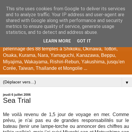
This site uses cookies from Google to deliver its services
japon
and to analyze traffic. Your IP address and user-agent are
shared with Google along with performance and security
metrics to ensure quality of service, generate usage
Encyclopédie photographique du Japon. Photos de Kyoto,
statistics, and to detect and address abuse.
temples, jardins, festivals, instants japonais, couleurs
LEARN MORE
GOT IT
d'automne, cerisiers, tours en vélo à Hokkaido, Biwako, Gifu,
pèlerinage des 88 temples à Shikoku, Okinawa, Tottori,
Osaka, Kurama, Nara, Yamaguchi, Kanazawa, Beppu,
Miyajima, Wakayama, Rishiri-Rebun, Yakushima, jusqu'en
Corée, Taiwan, Thaïlande et Mongolie ...
▼
jeudi 6 juillet 2006
Sea Trial
Me voilà revenu de 1,5 jour de voyage en mer. Comme
prévu, je n'ai pas eu de grandes responsabilités sur le
bateau (tenir une lampe-torche ou annoncer des chiffres au