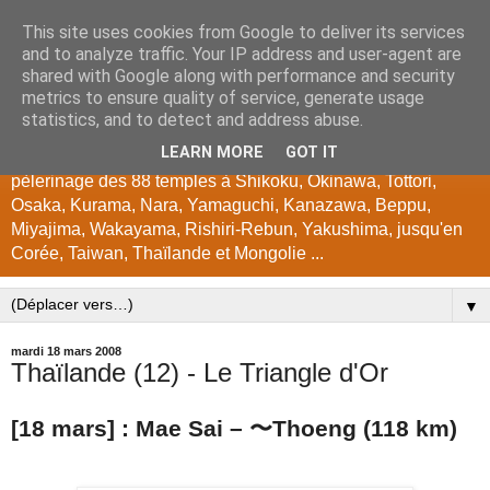
This site uses cookies from Google to deliver its services
japon
and to analyze traffic. Your IP address and user-agent are
shared with Google along with performance and security
metrics to ensure quality of service, generate usage
Encyclopédie photographique du Japon. Photos de Kyoto,
statistics, and to detect and address abuse.
temples, jardins, festivals, instants japonais, couleurs
LEARN MORE
GOT IT
d'automne, cerisiers, tours en vélo à Hokkaido, Biwako, Gifu,
pèlerinage des 88 temples à Shikoku, Okinawa, Tottori,
Osaka, Kurama, Nara, Yamaguchi, Kanazawa, Beppu,
Miyajima, Wakayama, Rishiri-Rebun, Yakushima, jusqu'en
Corée, Taiwan, Thaïlande et Mongolie ...
▼
mardi 18 mars 2008
Thaïlande (12) - Le Triangle d'Or
[18 mars] : Mae Sai – 〜Thoeng (118 km)