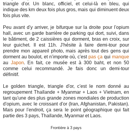
triangle d'or. Un blanc, officiel, et celui-là en bleu, qui
indique des km deux fois plus gros, mais qui diminuent deux
fois plus vite.
Peu avant d'y arriver, je bifurque sur la droite pour l'opium
hall, avec un garde barrière de parking qui dort, suivi, dans
le bâtiment, de 2 caissières qui dorment, bras en croix, sur
leur guichet. Il est 11h. J'hésite à faire demi-tour pour
prendre mon appareil photo, mais après tout des gens qui
dorment au boulot, et n'importe où, c'est
pas
ça
qui
manque
au
Japon
. En fait, ce musée est à 300 baht, et non 50
comme celui recommandé. Je fais donc un demi-tour
définitif.
Le golden triangle, triangle d'or, c'est le nom donné au
regroupement Thaïlande + Myanmar + Laos + Vietnam, en
tant qu'une des plus grande zones mondiales de production
d'opium, avec le croissant d'or (Iran, Afghanistan, Pakistan).
Mais pour l'endroit, ça sera le point géographique qui fait
partie des 3 pays, Thaïlande, Myanmar et Laos.
Frontière à 3 pays