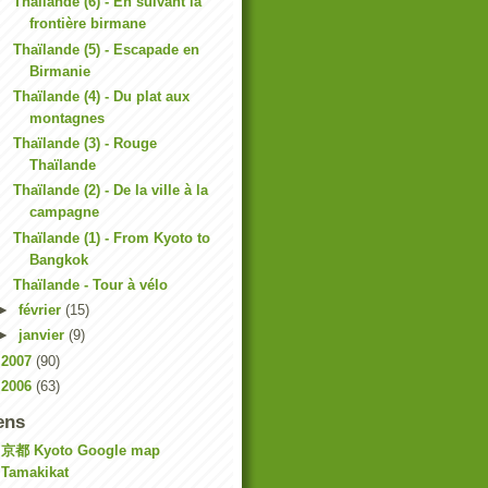
Thaïlande (6) - En suivant la
frontière birmane
Thaïlande (5) - Escapade en
Birmanie
Thaïlande (4) - Du plat aux
montagnes
Thaïlande (3) - Rouge
Thaïlande
Thaïlande (2) - De la ville à la
campagne
Thaïlande (1) - From Kyoto to
Bangkok
Thaïlande - Tour à vélo
►
février
(15)
►
janvier
(9)
►
2007
(90)
►
2006
(63)
ens
京都 Kyoto Google map
Tamakikat