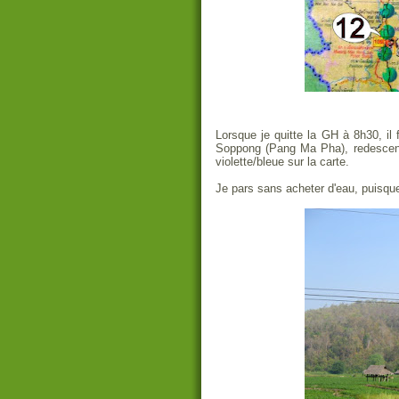
Lorsque je quitte la GH à 8h30, il 
Soppong (Pang Ma Pha), redescente
violette/bleue sur la carte.
Je pars sans acheter d'eau, puisque 