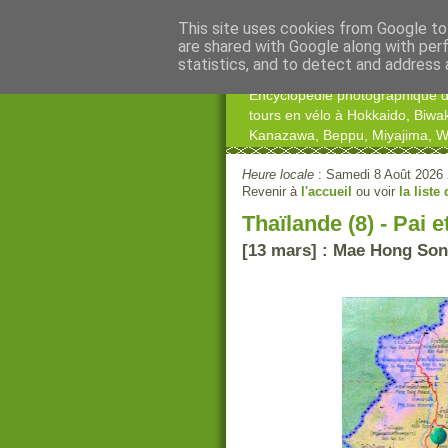
This site uses cookies from Google to 
are shared with Google along with per
statistics, and to detect and address 
Encyclopédie photographique du 
tours en vélo à Hokkaido, Biwa
Kanazawa, Beppu, Miyajima, Wa
Heure locale
: Samedi 8 Août 2026
Revenir à
l'accueil
ou voir
la liste
Thaïlande (8) - Pai 
[13 mars] : Mae Hong Son