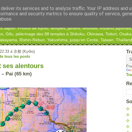
deliver its services and to analyze traffic. Your IP address and 
formance and security metrics to ensure quality of service, gen
abuse.
Japon. Photos de Kyoto, temples, jardins, festivals, instants japonais,
ko, Gifu, pèlerinage des 88 temples à Shikoku, Okinawa, Tottori, Osa
kayama, Rishiri-Rebun, Yakushima, jusqu'en Corée, Taiwan, Thaïlande
Tr
 22:33
à
京都 (Kyôto)
 de tous les posts
et ses alentours
Po
 – Pai (65 km)
Tra
Re
So