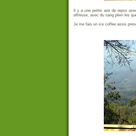
Il y a une petite aire de repos a
affreuse, avec du sang plein les qu
Je me fais un ice coffee assis pres