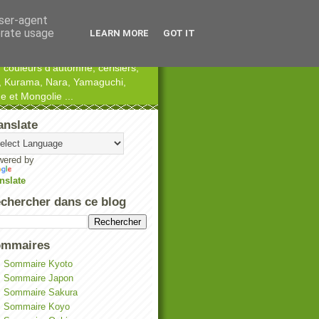
user-agent
erate usage
LEARN MORE
GOT IT
 couleurs d'automne, cerisiers,
ka, Kurama, Nara, Yamaguchi,
 et Mongolie ...
anslate
wered by
nslate
chercher dans ce blog
mmaires
Sommaire Kyoto
Sommaire Japon
Sommaire Sakura
Sommaire Koyo