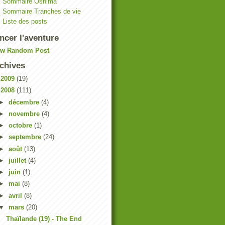
Sommaire Oshima
Sommaire Tranches de vie
Liste des posts
ncer l'aventure
ew Random Post
chives
►
2009
(19)
▼
2008
(111)
►
décembre
(4)
►
novembre
(4)
►
octobre
(1)
►
septembre
(24)
►
août
(13)
►
juillet
(4)
►
juin
(1)
►
mai
(8)
►
avril
(8)
▼
mars
(20)
Thaïlande (19) - The End